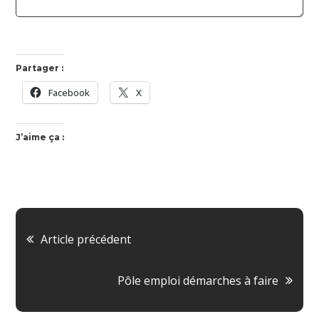
Partager :
Facebook
X
J’aime ça :
Navigation
Article précédent
de
Pôle emploi démarches à faire
l’article