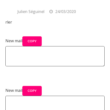
By
Julien Séguinel
24/03/2020
rler
What do you want to do ?
New mail
COPY
What do you want to do ?
New mail
COPY