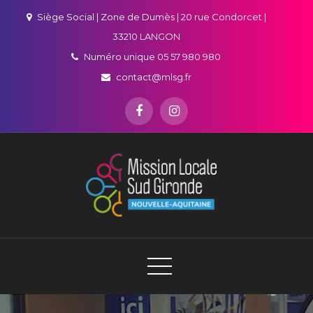
Skip
Siège Social | Zone de Dumès | 20 rue Condorcet |
to
33210 LANGON
content
Numéro unique 05 57 980 980
contact@mlsg.fr
Mission Locale Sud Gironde
Jeunes et employeurs, votre partenaire emploi en Sud-
Gironde