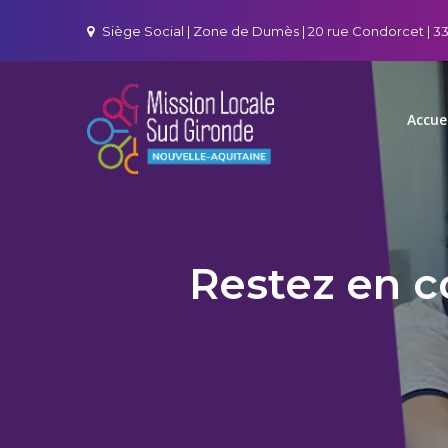
Skip
Siège Social | Zone de Dumès | 20 rue Condorcet | 
to
content
Accue
Mission L
Jeunes et employeurs
Restez en c