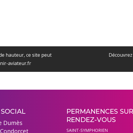
e hauteur, ce site peut
Découvrez 
nir-aviateur.fr
 SOCIAL
PERMANENCES SU
RENDEZ-VOUS
e Dumès
 Condorcet
SAINT-SYMPHORIEN