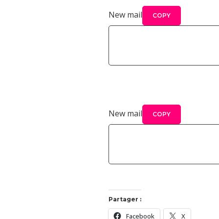
New mail
COPY
What do you want to do ?
New mail
COPY
Partager :
Facebook
X