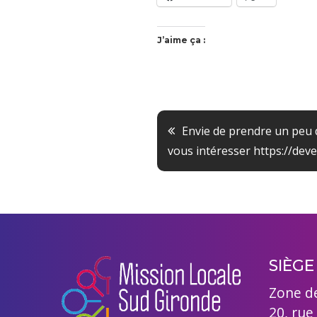
J’aime ça :
Navigation
Envie de prendre un peu d
vous intéresser https://deve
de
l’article
SIÈGE
Zone d
20, rue