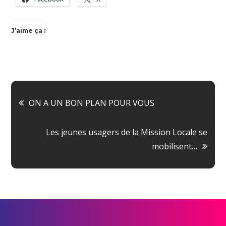
J’aime ça :
Navigation
ON A UN BON PLAN POUR VOUS
de
Les jeunes usagers de la Mission Locale se
l’article
mobilisent…