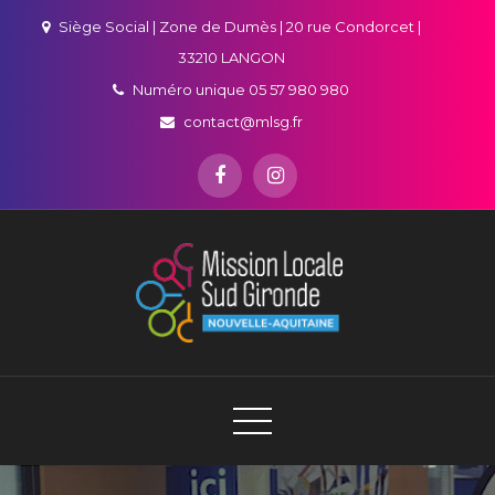
Skip
Siège Social | Zone de Dumès | 20 rue Condorcet |
to
33210 LANGON
content
Numéro unique 05 57 980 980
contact@mlsg.fr
Mission Locale Sud Gironde
Jeunes et employeurs, votre partenaire emploi en Sud-
Gironde