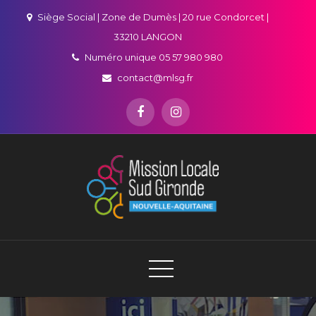
Siège Social | Zone de Dumès | 20 rue Condorcet |
33210 LANGON
Numéro unique 05 57 980 980
contact@mlsg.fr
Mission Locale Sud Gironde
Jeunes et employeurs, votre partenaire emploi en Sud-
Gironde